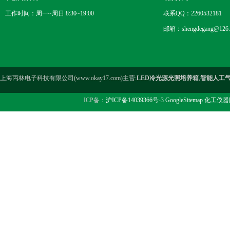
工作时间：周一~周日 8:30~19:00
联系QQ：2260532181
邮箱：shengdegang@126.
上海丙林电子科技有限公司(www.okay17.com)主营:
LED冷光源光照培养箱
,
智能人工
ICP备：
沪ICP备14039366号-3
GoogleSitemap
化工仪器