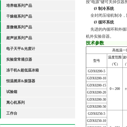
按
“电源”键可关掉仪器
培养箱系列产品
Ø
制冷系统
全封闭压缩机制冷，
干燥箱系列产品
Ø
循环系统
显微镜系列产品
先进的内循环和外循
机外实验容器。
超声波系列产品
技术参
电子天平&光度计
高低温一
温度范围
波
实验室常规仪器
型号
（℃）
（
冻干机&超低温冰箱
GDX0200-5
GDX0200-10
恒温摇床&振荡器
GDX0200-15
0～200
±
试验箱
GDX0200-20
GDX0200-30
离心机系列
GDX0200-50
工作台
GDX0250-5
GDX0250-10