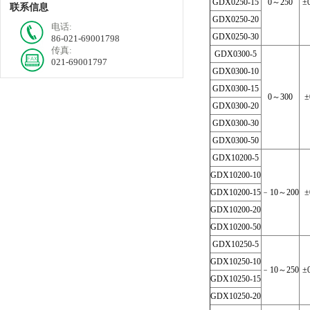
GDX0250-15
0～250
±
联系信息
GDX0250-20
电话:
GDX0250-30
86-021-69001798
传真:
GDX0300-5
021-69001797
GDX0300-10
GDX0300-15
0～300
±
GDX0300-20
GDX0300-30
GDX0300-50
GDX10200-5
GDX10200-10
GDX10200-15
﹣10～200
±
GDX10200-20
GDX10200-50
GDX10250-5
GDX10250-10
﹣10～250
±
GDX10250-15
GDX10250-20