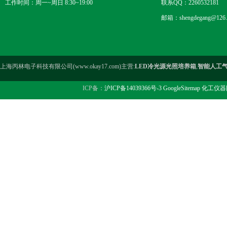
工作时间：周一~周日 8:30~19:00
联系QQ：2260532181
邮箱：shengdegang@126.
上海丙林电子科技有限公司(www.okay17.com)主营:
LED冷光源光照培养箱
,
智能人工
ICP备：
沪ICP备14039366号-3
GoogleSitemap
化工仪器