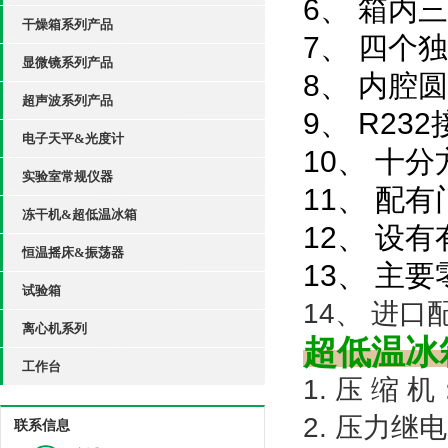
6、 箱内
干燥箱系列产品
7、 四个
显微镜系列产品
8、 内腔
超声波系列产品
9、 R2
电子天平&光度计
10、 十
实验室常规仪器
11、 配
冻干机&超低温冰箱
12、 设
恒温摇床&振荡器
13、 主
试验箱
14、 进
离心机系列
超低温冰
工作台
1. 压 缩 
2. 压力继
联系信息