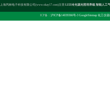
上海丙林电子科技有限公司(www.okay17.com)主营:
LED冷光源光照培养箱
,
智能人工
ICP备：
沪ICP备14039366号-3
GoogleSitemap
化工仪器