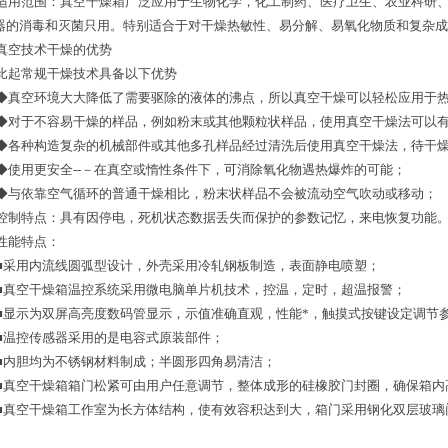
适用范围：真空干燥箱广泛应用于生物化学，化工制药、医疗卫生、农业科研
器的消毒和灭菌只用。特别适合于对干燥热敏性、易分解、易氧化物质和复杂成
真空技术干燥的优势
比起常规干燥技术具备以下优势
◆真空环境大大降低了需要驱除的液体的沸点，所以真空干燥可以轻松应用于
◆对于不容易干燥的样品，例如粉末或其他颗粒状样品，使用真空干燥法可以
◆各种构造复杂的机械部件或其他多孔样品经过清洗后使用真空干燥法，
待
干
◆使用更安全--－在真空或惰性条件下，
可
消除氧化物遇热爆炸的可能；
◆与依靠空气循环的普通干燥相比，粉末状样品不会被流动空气吹动或移动；
控制特点：具有因停电，死机状态数据丢失而保护的参数记忆，来电恢复功能
性能特点：
■采用内流线圆弧型设计，外壳采用冷轧钢板制造，表面静电喷塑；
■真空干燥箱温控系统采用微电脑单片机技术，控温，定时，超温报警；
■显示为双屏高亮度数码管显示，示值准确直观，性能*，触摸式按键设定调节
■温控传感器采用的是电容式原装部件；
■内胆均为不锈钢材料制成；半圆形四角易清洁；
■真空干燥箱箱门松紧可由用户任意调节，整体成形的硅橡胶门封圈，确保箱内
■真空干燥箱工作室为长方体结构，使有效容积达到大，箱门采用钢化双层玻璃