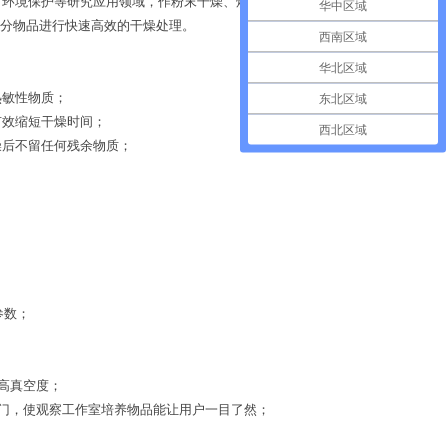
、环境保护等研究应用领域，作粉末干燥、烘培以及各类玻
华中区域
分物品进行快速高效的干燥处理。
西南区域
华北区域
热敏性物质；
东北区域
有效缩短干燥时间；
西北区域
燥后不留任何残余物质；
。
参数；
高真空度；
门，使观察工作室培养物品能让用户一目了然；