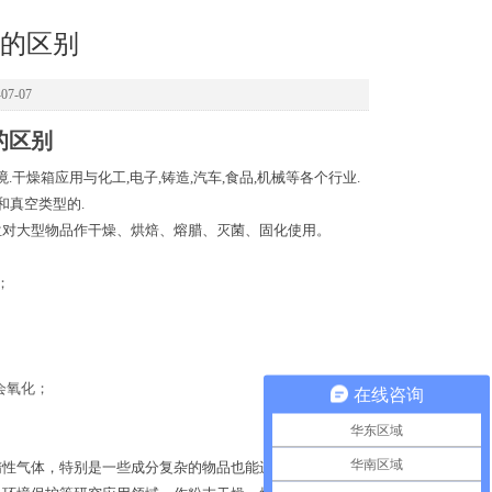
的区别
7-07
的区别
干燥箱应用与化工,电子,铸造,汽车,食品,机械等各个行业.
和真空类型的.
位对大型物品作干燥、烘焙、熔腊、灭菌、固化使用。
；
会氧化；
在线咨询
华东区域
华南区域
惰性气体，特别是一些成分复杂的物品也能进行快速干燥。