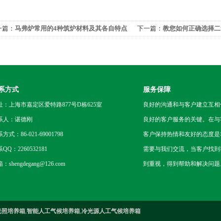
一篇：
马弗炉常用的4种筑炉材料及其各自特点
下一篇：
教您如何正确选择二
系方式
服务保障
址：上海市嘉定区爱特路877号D栋625室
良好的沟通和与客户建立互相
系人：谌德刚
良好的客户服务的关键。在与
方式：86-021-69001798
客户保持热情和友好的态度是
QQ：2260532181
需要与我们交流，当客户找到
：shengdegang@126.com
到重视，得到帮助和解决问题
光照培养箱
,
智能人工气候培养箱
,
冷光源人工气候培养箱