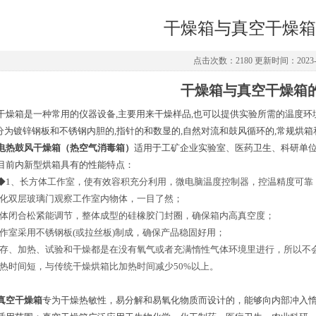
干燥箱与真空干燥箱
点击次数：2180 更新时间：2023-0
干燥箱与真空干燥箱
干燥箱是一种常用的仪器设备,主要用来干燥样品,也可以提供实验所需的温度环境.
分为镀锌钢板和不锈钢内胆的,指针的和数显的,自然对流和鼓风循环的,常规烘箱
电热鼓风干燥箱（热空气消毒箱）
适用于工矿企业实验室、医药卫生、科研单
目前内新型烘箱具有的性能特点：
◆
1、长方体工作室，使有效容积充分利用，微电脑温度控制器，控温精度可靠
化
双层玻璃门观察工作室内物体，一目了然；
体闭合松紧能调节，整体成型的硅橡胶门封圈，确保箱内高真空度；
作室采用不锈钢板(或拉丝板)制成，确保产品稳固好用；
存、加热、试验和干燥都是在没有氧气或者充满惰性气体环境里进行，所以不
热时间短，与传统干燥烘箱比加热时间减少50%以上。
真空干燥箱
专为干燥热敏性，易分解和易氧化物质而设计的，能够向内部冲入