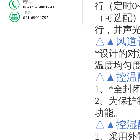
电话:
行
（
定时
0
86-021-69001798
传真:
（
可选配
021-69001797
行
，
并声
△▲
风道
*设计的对
温度均匀
△▲
控温
1、
*全封
2、
为保护
功能
。
△▲
控湿
1、
采用外