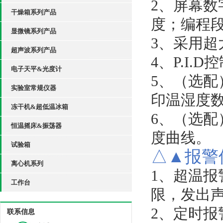
2、
屏幕数
干燥箱系列产品
度
；
编程
显微镜系列产品
3、
采用超
超声波系列产品
4、P.I.D
控
电子天平&光度计
5、（
选配
实验室常规仪器
印温湿度
冻干机&超低温冰箱
6、（
选配
恒温摇床&振荡器
度曲线
。
试验箱
△▲
报警
离心机系列
1、
超温报
工作台
限
，
发出
2、
定时报
联系信息