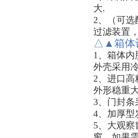
大
.
2、（
可选
过滤装置
△▲
箱体
1、
箱体内
外壳采用
2、
进口高
外形稳重
3、
门封条
4、
加厚型
5、
大观察
窗
，
如果