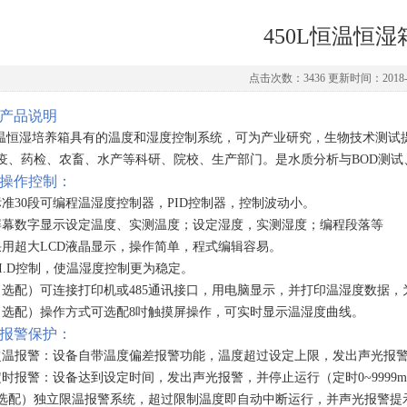
450L恒温恒湿
点击次数：3436 更新时间：2018-0
产品说明
温恒湿培养箱具有的温度和湿度控制系统
，
可为产业研究
，
生物技术测试
疫
、
药检
、
农畜
、
水产等科研
、
院校
、
生产部门
。
是水质分析与
BOD
测试
操作控制
：
标准
30
段可编程温湿度控制器
，PID
控制器
，
控制波动小
。
屏幕数字显示设定温度
、
实测温度
；
设定湿度
，
实测湿度
；
编程段落等
采用超大
LCD
液晶显示
，
操作简单
，
程式编辑容易
。
I.D
控制
，
使温湿度控制更为稳定
。
（
选配
）
可连接打印机或
485
通讯接口
，
用电脑显示
，
并打印温湿度数据
，
（
选配
）
操作方式可选配
8
吋触摸屏操作
，
可实时显示温湿度曲线
。
报警保护
：
超温报警
：
设备自带温度偏差报警功能
，
温度超过设定上限
，
发出声光报
定时报警
：
设备达到设定时间
，
发出声光报警
，
并停止运行
（
定时
0~9999
选配
）
独立限温报警系统
，
超过限制温度即自动中断运行
，
并声光报警提