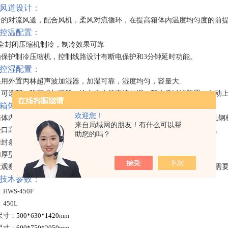
风道设计
：
计的对流风道
，
配合风机
，
柔风对流循环
，
在提高箱体内温度均匀度的前
控温配置
：
*全封闭压缩机制冷
，
制冷效果可靠
为保护制冷压缩机
，
控制线路设计有断电保护和
3
分钟延时功能
。
控湿配置
：
采用外置丙林超声波加湿器
，
加湿可靠
，
湿度均匀
，
容量大
.
（
可选配
）
隐藏式加湿器
，
连自来水管直接加湿
，
配水质过滤装置
，
自动
箱体设计
：
欢迎您！
箱体内胆采用
304
不锈钢
，
氩弧焊加工
，
防腐蚀
，
易清洁
。
外壳采用冷轧钢
来自局域网的朋友！有什么可以帮
进口高精度数控机床加工机箱外壳
，
配合豪华静电喷塑
，
外形稳重大方
。
助您的吗？
门封条采用硅胶密封条
，
提高保温效果
，
延长使用寿命
。
加厚型发泡保温层
，
保温*
，
更节能
。
大观察窗避免打开外门观察培养物
，
超低温标准不配观察窗
，
如果需要需
技术参数
：
HWS-450F
450L
尺寸：
500*630*1420
mm
尺寸：
600*750*2050
mm