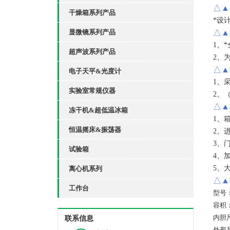
△▲
干燥箱系列产品
*设
显微镜系列产品
△▲
1、
超声波系列产品
2、
△▲
电子天平&光度计
1、
实验室常规仪器
2、
△▲
冻干机&超低温冰箱
1、
恒温摇床&振荡器
2、
3、
试验箱
4、
5、
离心机系列
△▲
工作台
型号：
容积：
内胆
联系信息
外形