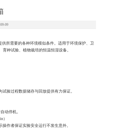
箱
9-09
提供所需要的各种环境模似条件
。
适用于环境保护
、
卫
、
育种试验
、
植物栽培的恒温恒湿设备。
为试验过程数据储存与回放提供有力保证
。
警自动停机
。
min）
示操作者保证实验安全运行不发生意外
。