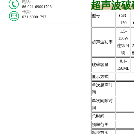
电话:
超声波破
86-021-69001798
传真:
型号
C43-
021-69001797
150
1.5-
150W
超声波功率
连续可
2
调
0.1-
破碎容量
150ML
显示方式
单次超声时
间
单次间隙时
间
总时间
频率范围
温控范围