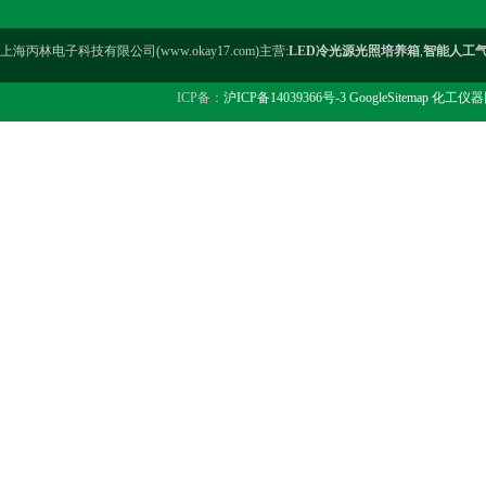
上海丙林电子科技有限公司(www.okay17.com)主营:
LED冷光源光照培养箱
,
智能人工
ICP备：
沪ICP备14039366号-3
GoogleSitemap
化工仪器