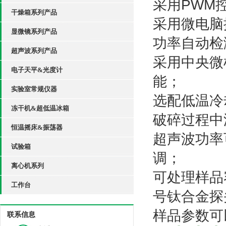
采用PWM
干燥箱系列产品
采用微电脑
显微镜系列产品
功率自动检
超声波系列产品
采用中央微
电子天平&光度计
能；
实验室常规仪器
选配低温冷
冻干机&超低温冰箱
破碎过程中
恒温摇床&振荡器
超声波功率
试验箱
调；
离心机系列
可处理样品容
工作台
号钛合金探
样品参数可
联系信息