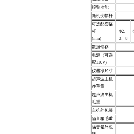
报警功能
随机变幅杆
可选配变幅
杆
Φ2、
(mm)
3、8
数据储存
电源（可选
配110V)
仪器净尺寸
超声波主机
净重量
超声波主机
毛重
主机外包装
隔音箱毛重
隔音箱外包