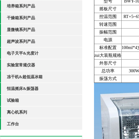
型号
BWY-1
培养箱系列产品
摇板尺寸
控温范围
RT+5~
干燥箱系列产品
转速范围
显微镜系列产品
振幅范围
电源
超声波系列产品
标准配置
100ml*
电子天平&光度计
zui大装瓶规格
外形尺寸
实验室常规仪器
总功率
300
冻干机&超低温冰箱
振荡方式
恒温摇床&振荡器
试验箱
离心机系列
工作台