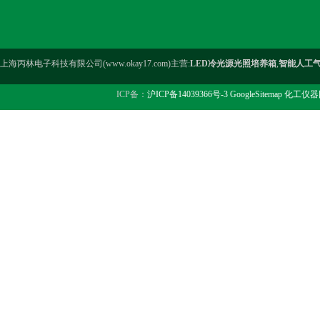
上海丙林电子科技有限公司(www.okay17.com)主营:
LED冷光源光照培养箱
,
智能人工
ICP备：
沪ICP备14039366号-3
GoogleSitemap
化工仪器