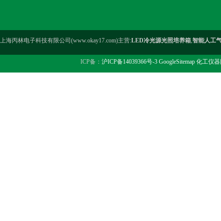
上海丙林电子科技有限公司(www.okay17.com)主营:
LED冷光源光照培养箱
,
智能人工
ICP备：
沪ICP备14039366号-3
GoogleSitemap
化工仪器