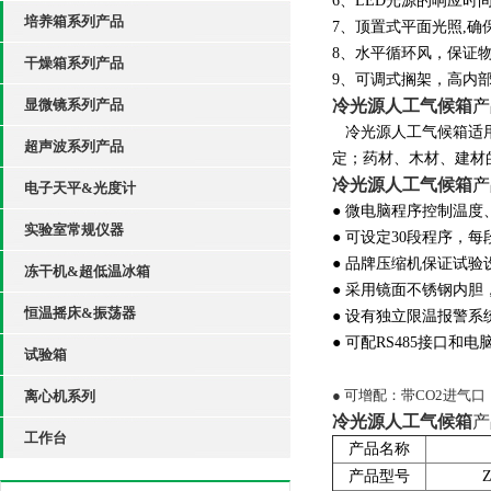
6、LED光源的响应时
培养箱系列产品
7、顶置式平面光照,
8、水平循环风，保证
干燥箱系列产品
9、可调式搁架，高内
显微镜系列产品
冷光源人工气候箱
产
冷光源人工气候箱适用
超声波系列产品
定；药材、木材、建材
冷光源人工气候箱
产
电子天平&光度计
● 微电脑程序控制温
实验室常规仪器
● 可设定30段程序，
● 品牌压缩机保证试验
冻干机&超低温冰箱
● 采用镜面不锈钢内
恒温摇床&振荡器
● 设有独立限温报警
● 可配RS485接口
试验箱
● 可增配：带CO2进气
离心机系列
冷光源人工气候箱
产
工作台
产品名称
产品型号
Z