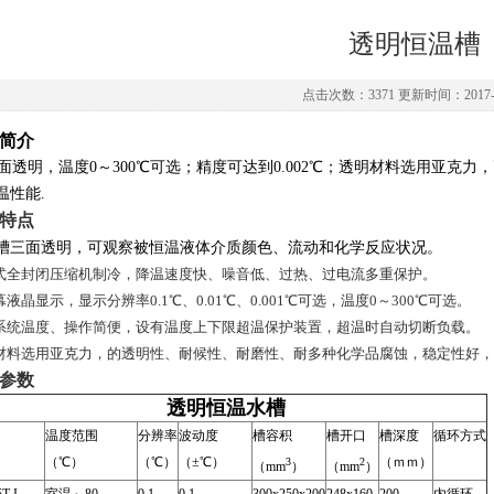
透明恒温槽
点击次数：3371 更新时间：2017-0
简介
透明，温度0～300℃可选；精度可达到0.002℃；透明材料选用亚克
温性能.
产品特点
槽三面透明，可观察被恒温液体介质颜色、流动和化学反应状况。
式全封闭压缩机制冷，降温速度快、噪音低、过热、过电流多重保护。
液晶显示，显示分辨率0.1℃、0.01℃、0.001℃可选，温度0～300℃可选。
系统温度、操作简便，设有温度上下限超温保护装置，超温时自动切断负载。
材料选用亚克力，的透明性、耐候性、耐磨性、耐多种化学品腐蚀，稳定性好，
技术参数
透明恒温水槽
温度范围
分辨率
波动度
槽容积
槽开口
槽深度
循环方式
（℃）
（℃）
（±℃）
（ｍｍ）
3
2
（mm
）
（mm
）