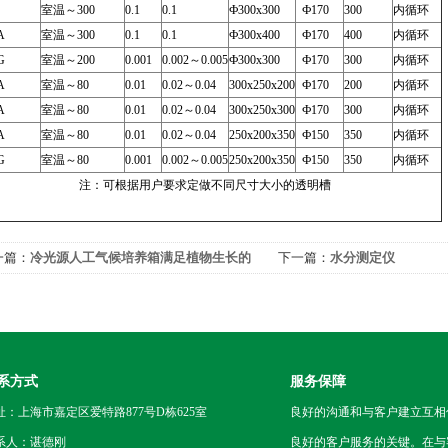
室温～300
0.1
0.1
Ф300x300
Ф170
300
内循环
A
室温～300
0.1
0.1
Ф300x400
Ф170
400
内循环
G
室温～200
0.001
0.002～0.005
Ф300x300
Ф170
300
内循环
A
室温～80
0.01
0.02～0.04
300x250x200
Ф170
200
内循环
A
室温～80
0.01
0.02～0.04
300x250x300
Ф170
300
内循环
A
室温～80
0.01
0.02～0.04
250x200x350
Ф150
350
内循环
G
室温～80
0.001
0.002～0.005
250x200x350
Ф150
350
内循环
注：可根据用户要求定做不同尺寸大小的透明槽
一篇：
冷光源人工气候培养箱满足植物生长的
下一篇：
水分测定仪
同参数
系方式
服务保障
址：上海市嘉定区爱特路877号D栋625室
良好的沟通和与客户建立互相
系人：谌德刚
良好的客户服务的关键。在与