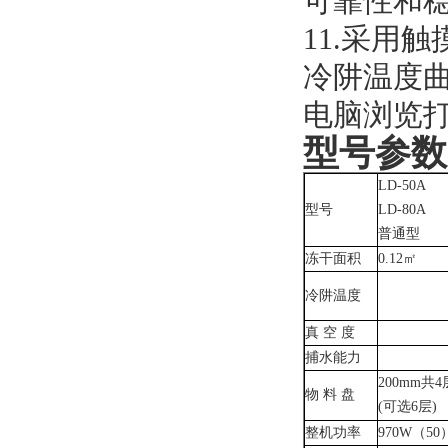
可靠性和
11.采用
冷阱温度
电脑浏览
型号参数
LD-50A
型号
LD-80A
普通型
冻干面积
0.12㎡
冷阱温度
真 空 度
捕水能力
200mm共4
物 料 盘
(可选6层)
整机功率
970W
（50）