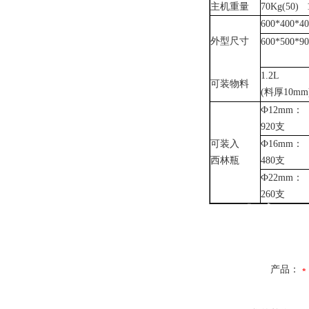
主机重量
70
Kg(50)
600*400*40
外型尺寸
600
*
500
*
9
1.2L
可装物料
(料厚10mm
Ф12mm：
920支
可装入
Ф16mm：
西林瓶
480支
Ф22mm：
260支
T型冻干
产品：