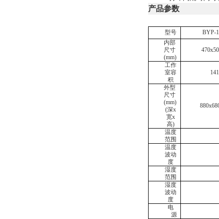
产品参数
型号
BYP-
内部
尺寸
470x50
(mm)
工作
室容
14
积
外型
尺寸
(mm)
880x68
(深x
宽x
高)
温度
范围
温度
波动
度
湿度
范围
湿度
波动
度
电
源