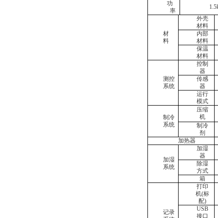
功
1.5
率
外壳
材料
材
内部
料
材料
保温
材料
控制
器
测控
传感
系统
器
运行
模式
压缩
机
制冷
系统
制冷
剂
加热器
加湿
器
加湿
除湿
系统
方式
箱
打印
机(标
配)
USB
记录
接口